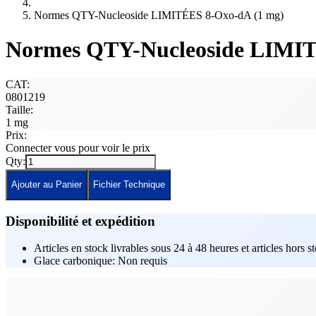
Normes QTY-Nucleoside LIMITÉES 8-Oxo-dA (1 mg)
Normes QTY-Nucleoside LIMIT
CAT:
0801219
Taille:
1 mg
Prix:
Connecter vous pour voir le prix
Qty:
Ajouter au Panier
Fichier Technique
Disponibilité et expédition
Articles en stock livrables sous 24 à 48 heures et articles hors s
Glace carbonique: Non requis