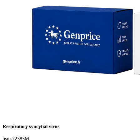
Respiratory syncytial virus
bsm-72383M