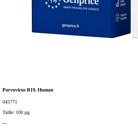
Parvovirus B19, Human
045771
Taille: 100 µg
---