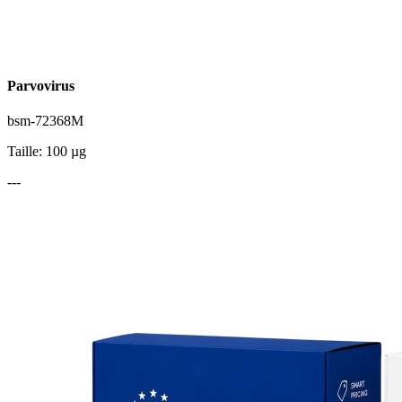
Parvovirus
bsm-72368M
Taille: 100 µg
---