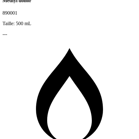
Methyl donor
890001
Taille: 500 mL
---