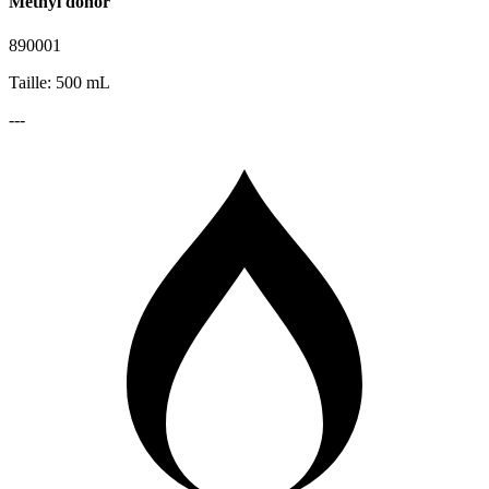
Methyl donor
890001
Taille: 500 mL
---