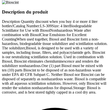
Description du produit
Description Quantity discount when you buy 4 or more 4 liter
bottles!Catalog Number:LS-309Size: 4 literBiodegradable
Scintillator for Use with BiosolNonhazardous Waste after
combination with BiosolClear Emulsions for Excellent
CountingWhen used together, Biosol and Bioscint form a non-
hazardous, biodegradable tissue solubilizer and scintillation solution.
The solubilizer,Biosol, is designed to be used with a variety of
samples, including tissue, filters, and polyacrylamide gels. Bioscint
is our neutralizing scintillation solution. Used in combination with
Biosol, Bioscint eliminates chemiluminescence and renders the
solubilizer nonhazardous.One (1) part Biosol must be mixed with
ten (10) parts Bioscint to be disposed of as non-hazardous waste
under EPA 40 CFR Subpart C. Neither Biosol nor Bioscint can be
disposed of separately as nonhazardous waste. Biosol is compatible
with all aqueous scintillation solutions. However, only Bioscint will
render the solution nonhazardous for disposal.Storage: Biosol is
corrosive, and is best stored tightly capped in a cool dry area.