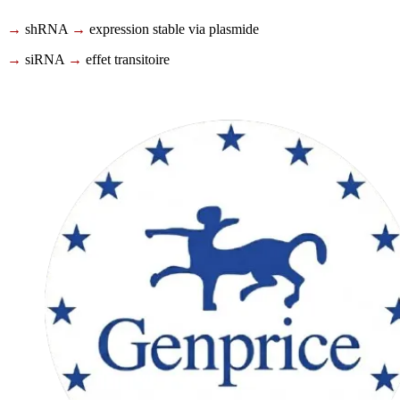
→
shRNA
→
expression stable via plasmide
→
siRNA
→
effet transitoire