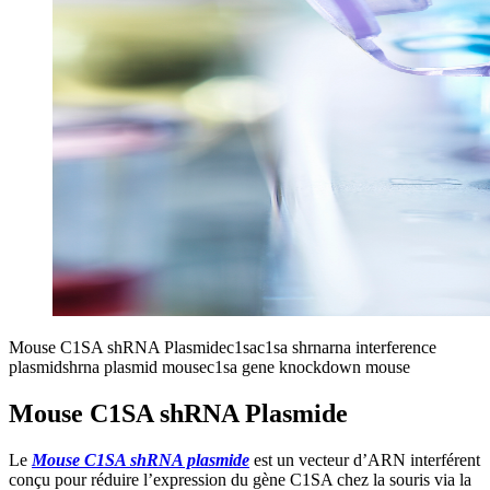
Mouse C1SA shRNA Plasmide
c1sa
c1sa shrna
rna interference
plasmid
shrna plasmid mouse
c1sa gene knockdown mouse
Mouse C1SA shRNA Plasmide
Le
Mouse C1SA shRNA plasmide
est un vecteur d’ARN interférent
conçu pour réduire l’expression du gène C1SA chez la souris via la