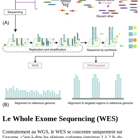
Le Whole Exome Sequencing (WES)
Contrairement au WGS, le WES se concentre uniquement sur
l’exome, c’est-à-dire les régions codantes (environ 1 à 2 % du