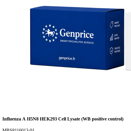
Influenza A H5N8 HEK293 Cell Lysate (WB positive control)
MBS8116013-01