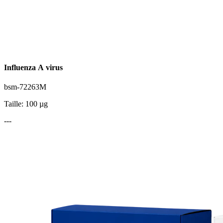
Influenza A virus
bsm-72263M
Taille: 100 µg
---