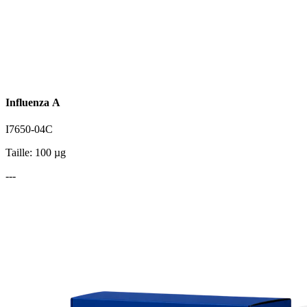
Influenza A
I7650-04C
Taille: 100 µg
---