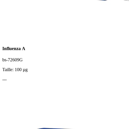
Influenza A
bs-72609G
Taille: 100 µg
---