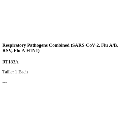
Respiratory Pathogens Combined (SARS-CoV-2, Flu A/B,
RSV, Flu A H1N1)
RT183A
Taille: 1 Each
---