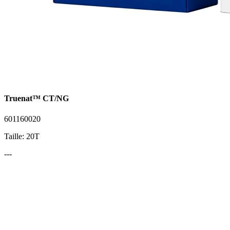
Truenat™ CT/NG
601160020
Taille: 20T
---