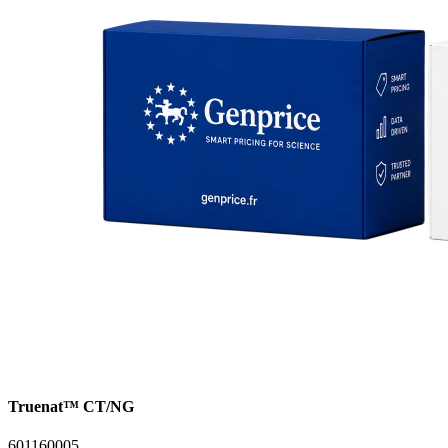
Truenat™ CT/NG
601160005