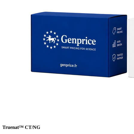
Truenat™ CT/NG