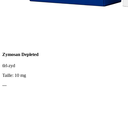
Zymosan Depleted
tlrl-zyd
Taille: 10 mg
---