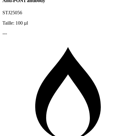
Anti-PON1 antibody
STJ25056
Taille: 100 µl
---