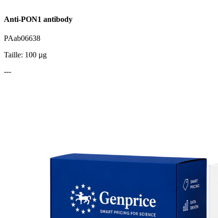
Anti-PON1 antibody
PAab06638
Taille: 100 µg
---